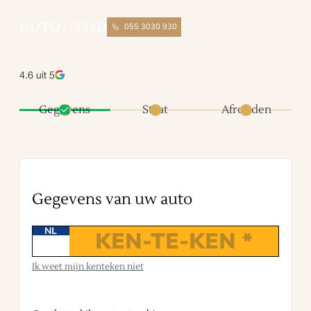
055 3030 930
4.6
uit 5
Gegevens
Staat
Afronden
Gegevens van uw
auto
NL
Ik weet mijn kenteken niet