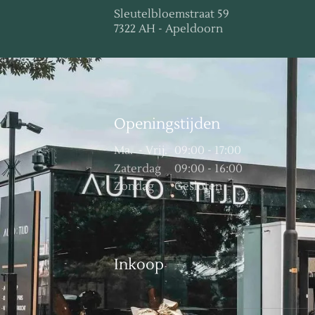
Sleutelbloemstraat 59
7322 AH - Apeldoorn
Openingstijden
Ma.
- Vrij.
09:00 - 17:00
Zaterdag
09:00 - 16:00
Zondag
Gesloten
Inkoop