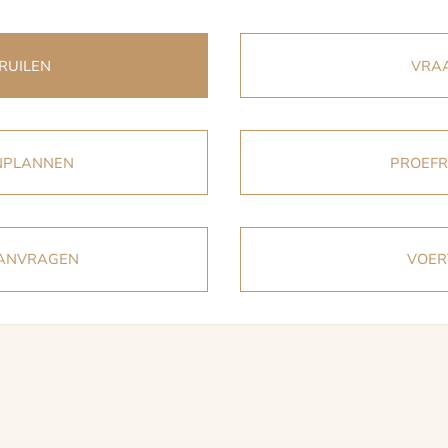
RUILEN
VRAA
INPLANNEN
PROEFR
AANVRAGEN
VOER