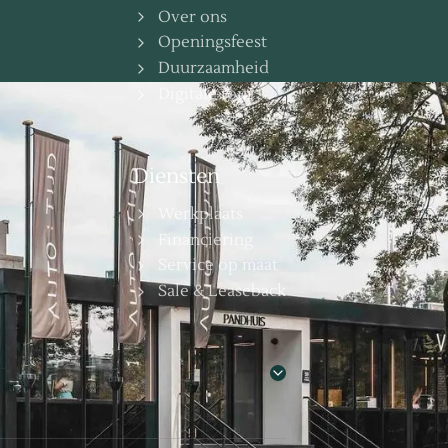
Over ons
Openingsfeest
Duurzaamheid
Digitale tour
Diensten
Werkplaats
Financiering
Service op maat
Sale & Leaseback