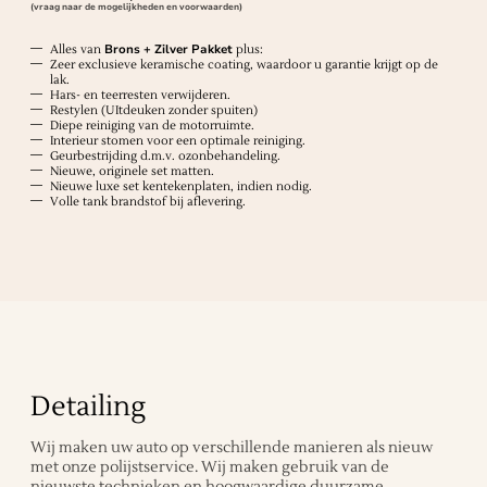
(vraag naar de mogelijkheden en voorwaarden)
Alles van
Brons + Zilver Pakket
plus:
Zeer exclusieve keramische coating, waardoor u garantie krijgt op de
lak.
Hars- en teerresten verwijderen.
Restylen (UItdeuken zonder spuiten)
Diepe reiniging van de motorruimte.
Interieur stomen voor een optimale reiniging.
Geurbestrijding d.m.v. ozonbehandeling.
Nieuwe, originele set matten.
Nieuwe luxe set kentekenplaten, indien nodig.
Volle tank brandstof bij aflevering.
Detailing
Wij maken uw auto op verschillende manieren als nieuw
met onze polijstservice. Wij maken gebruik van de
nieuwste technieken en hoogwaardige duurzame