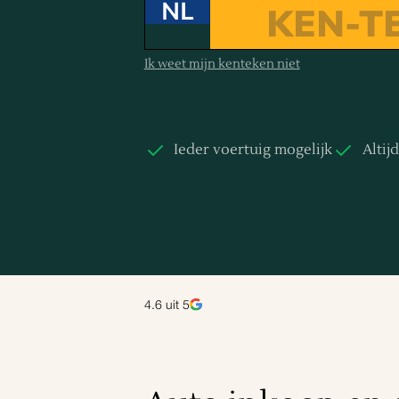
NL
Ik weet mijn kenteken niet
Ieder voertuig mogelijk
Altij
4.6
uit 5