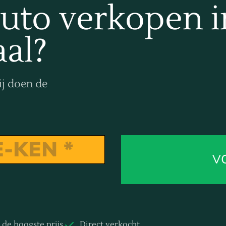
uto verkopen i
al?
ij doen de
V
d de hoogste prijs
Direct verkocht