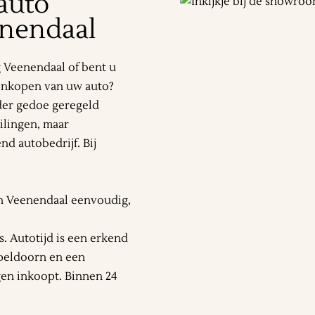
auto
enendaal
 Veenendaal of bent u
t inkopen van uw auto?
nder gedoe geregeld
ilingen, maar
d autobedrijf. Bij
n Veenendaal eenvoudig,
. Autotijd is een erkend
Apeldoorn en een
gen inkoopt. Binnen 24