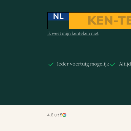
NL
Ik weet mijn kenteken niet
Ieder voertuig mogelijk
Altij
4.6
uit 5