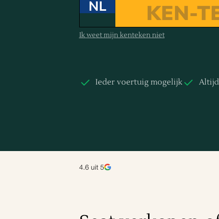
NL
Ik weet mijn kenteken niet
Ieder voertuig mogelijk
Altij
4.6
uit 5