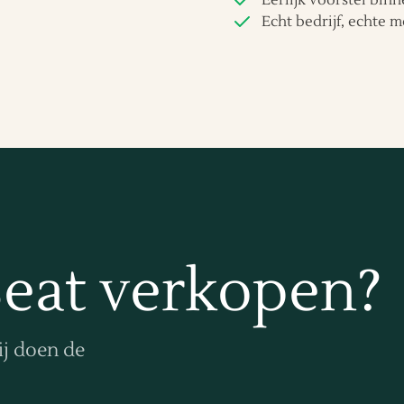
Echt bedrijf, echte m
Seat verkopen?
ij doen de