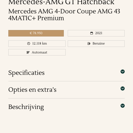
Mercedes-AMG
GT
Hatchback
Mercedes AMG 4-Door Coupe AMG 43
4MATIC+ Premium
€
78.950
2021
12.118
km
Benzine
Automaat
Specificaties
Opties en extra's
Beschrijving