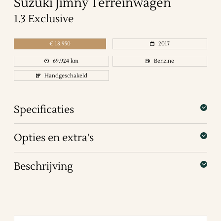
Suzuki
Jimny
Terreinwagen
1.3 Exclusive
€
18.950
2017
69.924
km
Benzine
Handgeschakeld
Specificaties
Opties en extra's
Beschrijving